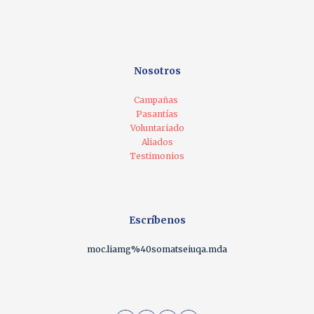
Nosotros
Campañas
Pasantías
Voluntariado
Aliados
Testimonios
Escríbenos
moc.liamg%40somatseiuqa.mda